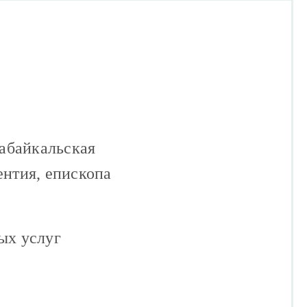
абайкальская
ентия, епископа
ных услуг