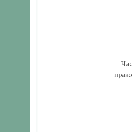
Час
право